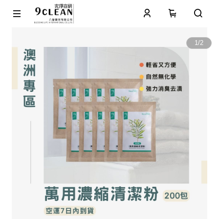
0
1
/
2