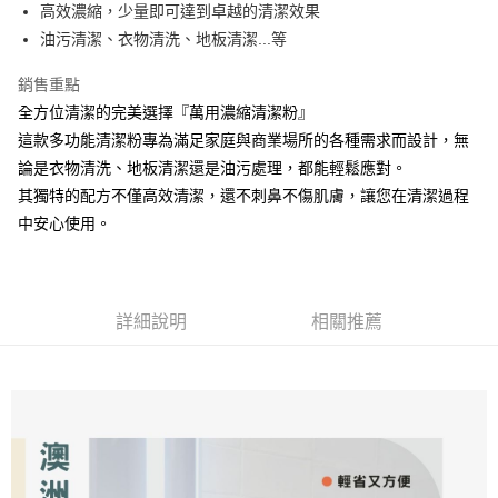
高效濃縮，少量即可達到卓越的清潔效果
運送方式
油污清潔、衣物清洗、地板清潔...等
黑貓/郵局宅配(本島)
銷售重點
每筆NT$100，滿NT$999(含以上)免運費
全方位清潔的完美選擇『萬用濃縮清潔粉』
紐西蘭/澳大利亞/香港/澳門/新加坡/越南
這款多功能清潔粉專為滿足家庭與商業場所的各種需求而設計，無
查看運費
論是衣物清洗、地板清潔還是油污處理，都能輕鬆應對。
其獨特的配方不僅高效清潔，還不刺鼻不傷肌膚，讓您在清潔過程
中安心使用。
詳細說明
相關推薦